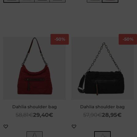
-
50%
-
50%
Dahlia shoulder bag
Dahlia shoulder bag
58,81
€
29,40
€
57,90
€
28,95
€