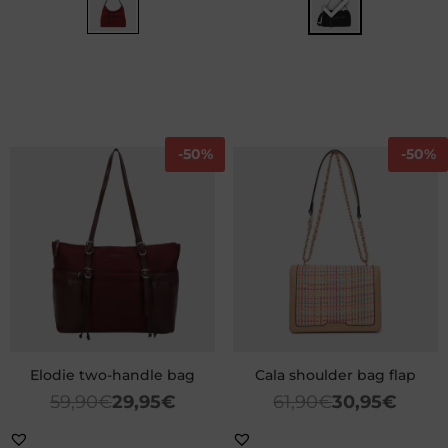
-
50%
-
50%
Elodie two-handle bag
Cala shoulder bag flap
59,90
€
29,95
€
61,90
€
30,95
€