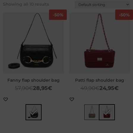
Showing all 10 results
-
50%
-
50%
Fanny flap shoulder bag
Patti flap shoulder bag
57,90
€
28,95
€
49,90
€
24,95
€