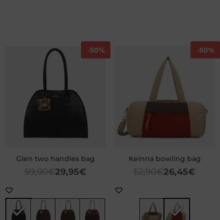
-
50%
-
50%
Glen two handles bag
Keinna bowling bag
59,90
€
29,95
€
52,90
€
26,45
€