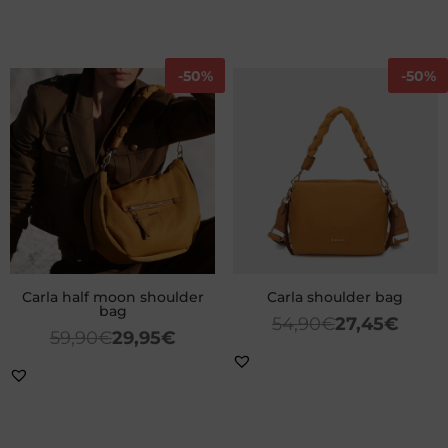
-
50%
-
50%
Carla half moon shoulder
Carla shoulder bag
bag
54,90
€
27,45
€
59,90
€
29,95
€