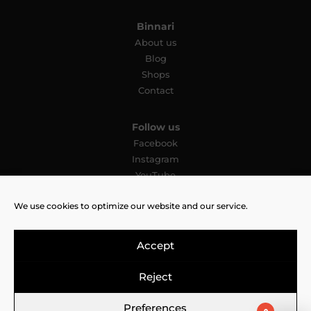
Binnari
About us
Blog
Shops
Contact
Follow us
Facebook
Instagram
YouTube
Pinterest
We use cookies to optimize our website and our service.
TikTok
Accept
Reject
Legal Notice
Cookies Policy
Privacy Policy
Preferences
0