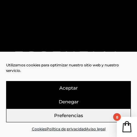
Utilizamos cookies para optimizar nuestro sitio web y nuestro
servicio.
Tus esenciales de temporada al
-40%
de descuento
Aceptar
Denegar
DESCUBRE LA SELECCIÓN
Preferencias
0
¡Tu 
Cookies
Política de privacidad
Aviso legal