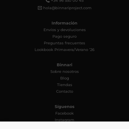
+34 96 550 00 45
hola@binnariproject.com
Información
Envíos y devoluciones
Pago seguro
Preguntas frecuentes
Lookbook Primavera/Verano ’26
Binnari
Sobre nosotros
Blog
Tiendas
Contacto
Síguenos
Facebook
Instagram
YouTube