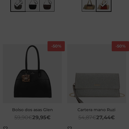
-
50%
-
50%
Bolso dos asas Glen
Cartera mano Ruzi
59,90
€
29,95
€
54,87
€
27,44
€