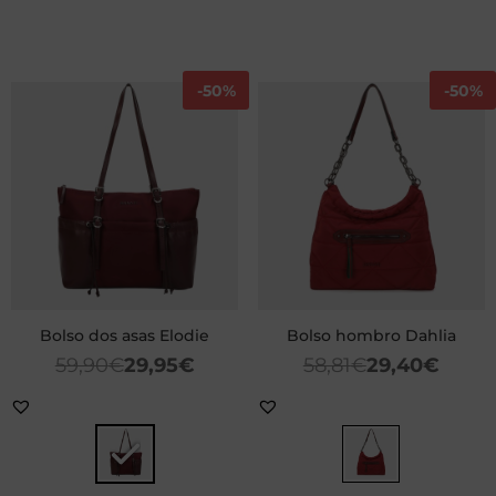
-
50%
-
50%
Bolso dos asas Elodie
Bolso hombro Dahlia
59,90
€
29,95
€
58,81
€
29,40
€