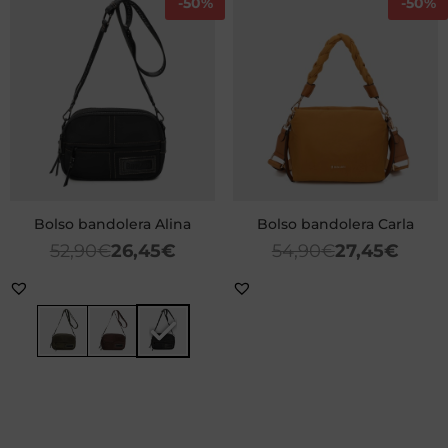
-
50%
-
50%
Bolso bandolera Alina
Bolso bandolera Carla
52,90
€
26,45
€
54,90
€
27,45
€