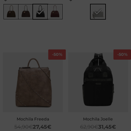
-
50%
-
50%
Mochila Freeda
Mochila Joelle
54,90
€
27,45
€
62,90
€
31,45
€