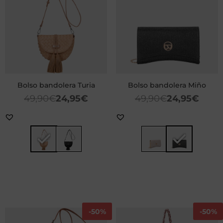
Bolso bandolera Turia
Bolso bandolera Miño
49,90
€
24,95
€
49,90
€
24,95
€
-
50%
-
50%