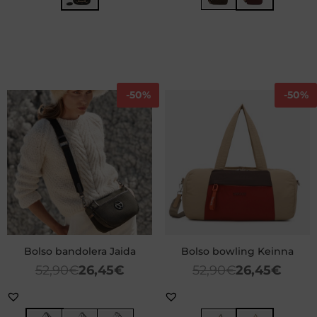
-
50%
-
50%
Bolso bandolera Jaida
Bolso bowling Keinna
52,90
€
26,45
€
52,90
€
26,45
€