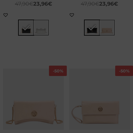
47,90
€
23,96
€
47,90
€
23,96
€
-
50%
-
50%