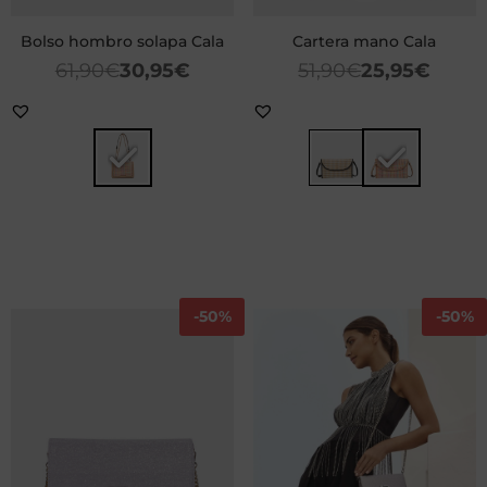
Bolso hombro solapa Cala
Cartera mano Cala
61,90
€
30,95
€
51,90
€
25,95
€
-
50%
-
50%