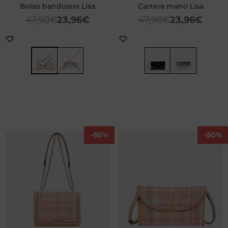
Bolso bandolera Lisa
Cartera mano Lisa
47,90
€
23,96
€
47,90
€
23,96
€
-
50%
-
50%