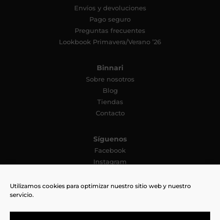
Envíos y devoluciones
Pago seguro
Preguntas frecuentes
Lookbook Primavera/Verano ’26
Binnari
Sobre nosotros
Blog
Tiendas
Contacto
Síguenos
Facebook
Instagram
YouTube
Pinterest
Utilizamos cookies para optimizar nuestro sitio web y nuestro
servicio.
TikTok