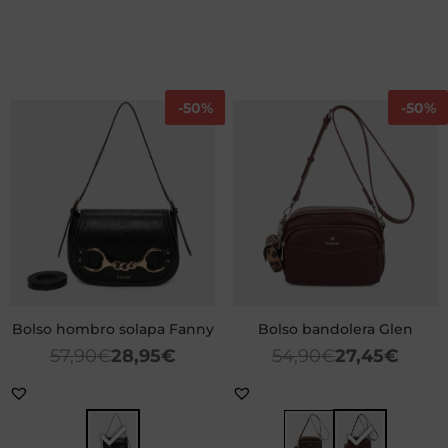
-
50%
-
50%
Bolso hombro solapa Fanny
Bolso bandolera Glen
57,90
€
28,95
€
54,90
€
27,45
€