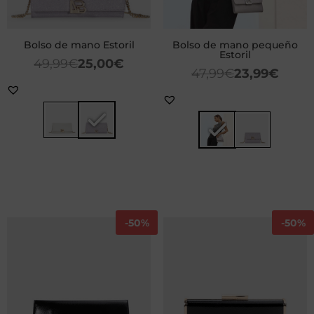
Bolso de mano Estoril
Bolso de mano pequeño
Estoril
49,99
€
25,00
€
47,99
€
23,99
€
-
50%
-
50%