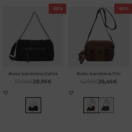
-
50%
-
50%
Bolso bandolera Dahlia
Bolso bandolera Fini
57,90
€
28,95
€
52,90
€
26,45
€