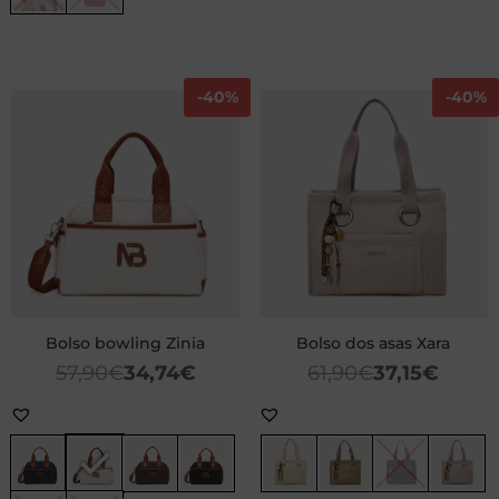
-
40%
-
40%
Bolso bowling Zinia
Bolso dos asas Xara
57,90
€
34,74
€
61,90
€
37,15
€