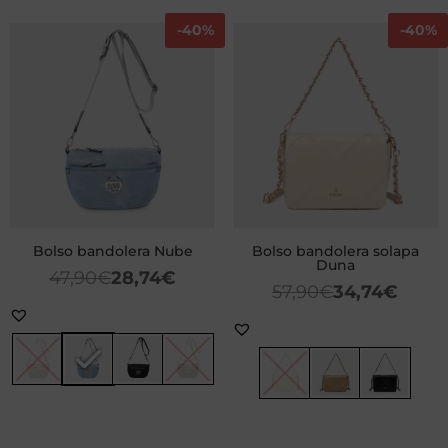
-
40%
-
40%
Bolso bandolera Nube
Bolso bandolera solapa
Duna
47,90
€
28,74
€
57,90
€
34,74
€