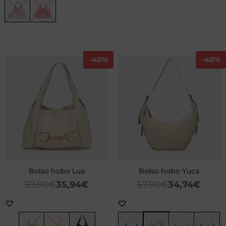
-
40%
-
40%
Bolso hobo Lua
Bolso hobo Yuca
59,90
€
35,94
€
57,90
€
34,74
€