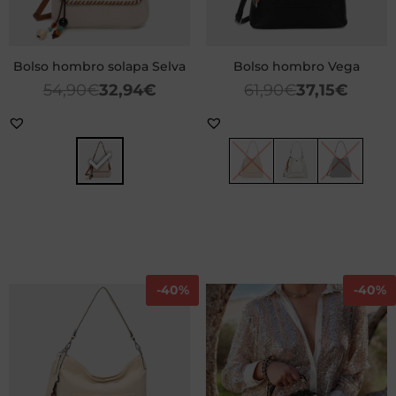
Bolso hombro solapa Selva
Bolso hombro Vega
54,90
€
32,94
€
61,90
€
37,15
€
-
40%
-
40%