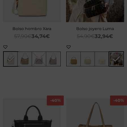
Bolso hombro Xara
Bolso joyero Luma
57,90
€
34,74
€
54,90
€
32,94
€
-
40%
-
40%