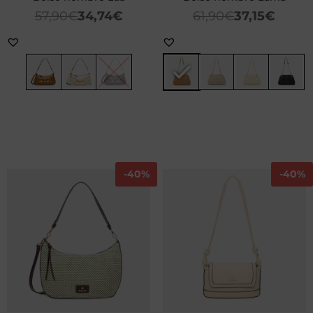
57,90
€
34,74
€
61,90
€
37,15
€
-
40%
-
40%