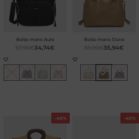
Bolso mano Aura
Bolso mano Duna
57,90
€
34,74
€
59,90
€
35,94
€
-
40%
-
40%