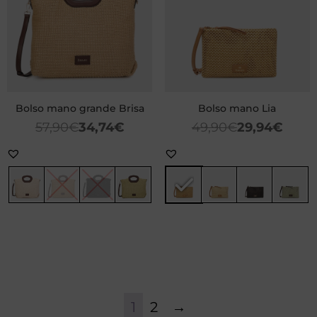
Bolso mano grande Brisa
Bolso mano Lia
57,90
€
34,74
€
49,90
€
29,94
€
1
2
→