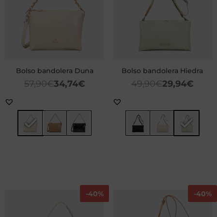
Bolso bandolera Duna
Bolso bandolera Hiedra
57,90
€
34,74
€
49,90
€
29,94
€
-
40%
-
40%