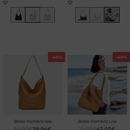
-
40%
-
40%
Bolso hombro Isla
Bolso hombro Lira
64,90
€
38,94
€
71,70
€
43,03
€