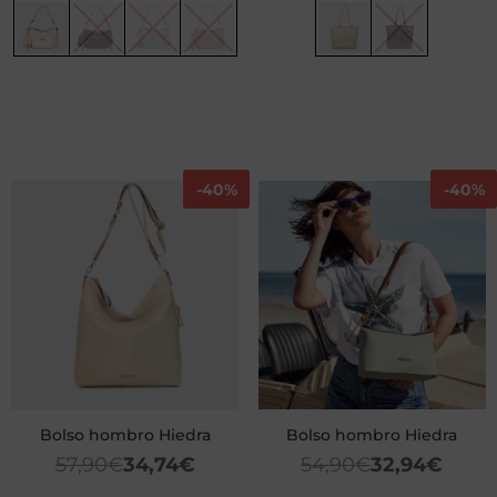
-
40%
-
40%
Bolso hombro Hiedra
Bolso hombro Hiedra
57,90
€
34,74
€
54,90
€
32,94
€