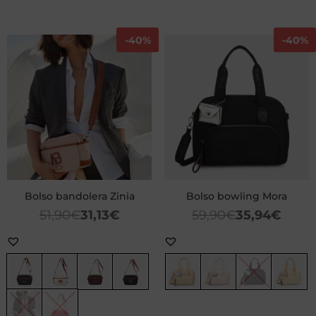
-
40%
-
40%
Bolso bandolera Zinia
Bolso bowling Mora
51,90
€
31,13
€
59,90
€
35,94
€