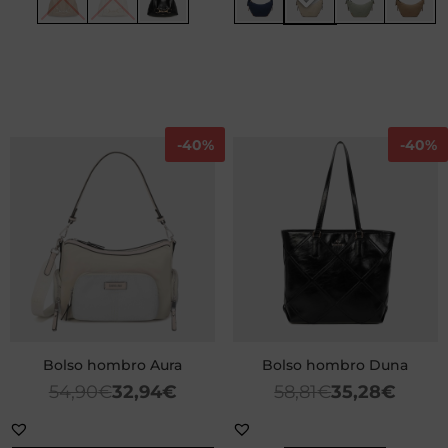
-
40%
-
40%
Bolso hombro Aura
Bolso hombro Duna
54,90
€
32,94
€
58,81
€
35,28
€