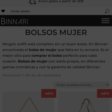
Envío gratis a partir de 30€
Iniciar sesión
BOLSOS MUJER
Ningún outfit está completo sin un buen bolso. En Binnari
encontrarás el
bolso de mujer
que falta en tu armario. Es el
mejor sitio para
comprar el bolso
perfecto para cada
ocasión.
Bolsos de mujer
con estilo propio, en diferentes
gamas cromáticas y con la garantía de calidad Binnari.
Mostrando 1–36 de 46 resultados
-
40%
-
40%