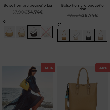
Bolso hombro pequeño Lia
Bolso hombro pequeño
Pina
57,90
€
34,74
€
47,90
€
28,74
€
-
40%
-
40%