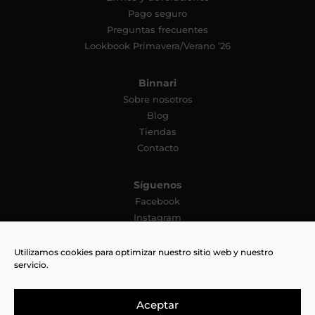
Pago seguro
Preguntas frecuentes
Lookbook Primavera/Verano ’26
Binnari
Sobre nosotros
Blog
Tiendas
Contacto
Síguenos
Facebook
Instagram
YouTube
Pinterest
Utilizamos cookies para optimizar nuestro sitio web y nuestro
servicio.
TikTok
Aceptar