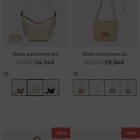
Bolso bandolera Isla
Bolso bandolera Lia
57,90
€
34,74
€
49,90
€
29,94
€
-
40%
-
40%