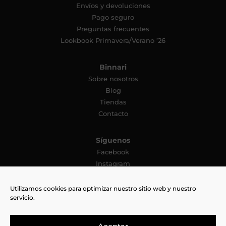
Envíos y devoluciones
Pago seguro
Preguntas frecuentes
Lookbook Primavera/Verano ’26
Binnari
Sobre nosotros
Blog
Tiendas
Contacto
Síguenos
Facebook
Instagram
YouTube
Pinterest
Utilizamos cookies para optimizar nuestro sitio web y nuestro
servicio.
TikTok