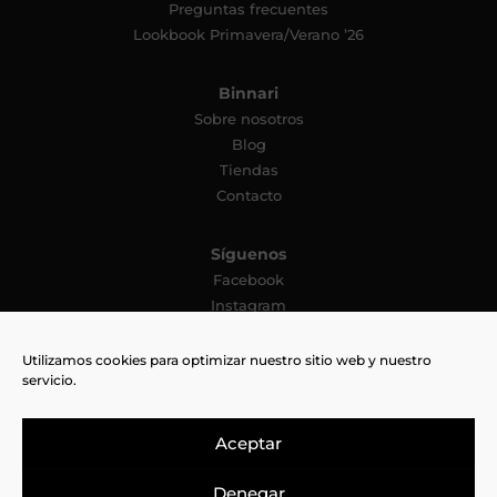
Preguntas frecuentes
Lookbook Primavera/Verano ’26
Binnari
Sobre nosotros
Blog
Tiendas
Contacto
Síguenos
Facebook
Instagram
YouTube
Pinterest
Utilizamos cookies para optimizar nuestro sitio web y nuestro
servicio.
TikTok
Aceptar
Denegar