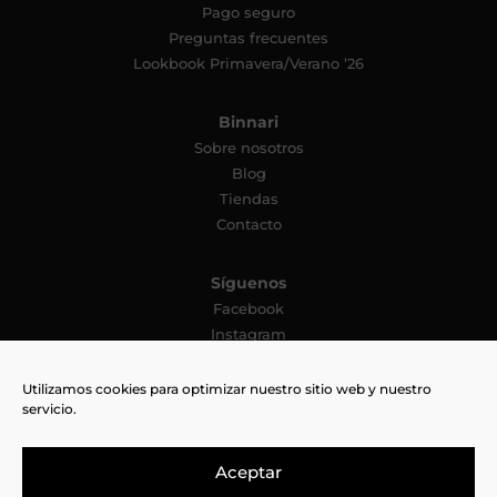
Pago seguro
Preguntas frecuentes
Lookbook Primavera/Verano ’26
Binnari
Sobre nosotros
Blog
Tiendas
Contacto
Síguenos
Facebook
Instagram
YouTube
Pinterest
Utilizamos cookies para optimizar nuestro sitio web y nuestro
servicio.
TikTok
Aceptar