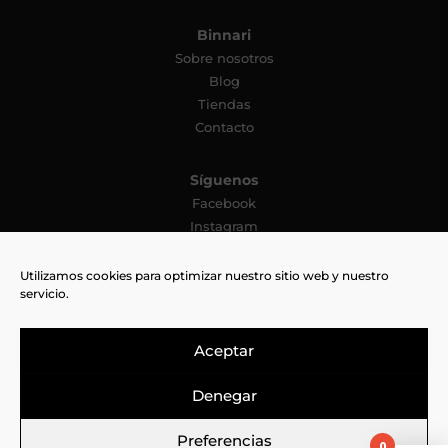
Binnari
Sobre nosotros
Blog
Tiendas
Contacto
Síguenos
Facebook
Instagram
YouTube
Pinterest
Utilizamos cookies para optimizar nuestro sitio web y nuestro
servicio.
TikTok
Aceptar
Denegar
Aviso legal
Cookies
Política de privacidad
Preferencias
0