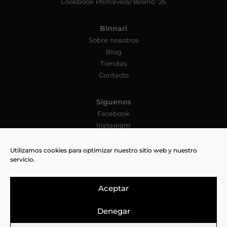
Lookbook Primavera/Verano ’26
Binnari
Sobre nosotros
Blog
Tiendas
Contacto
Síguenos
Facebook
Instagram
YouTube
Pinterest
Utilizamos cookies para optimizar nuestro sitio web y nuestro
servicio.
TikTok
Aceptar
Denegar
Aviso legal
Cookies
Política de privacidad