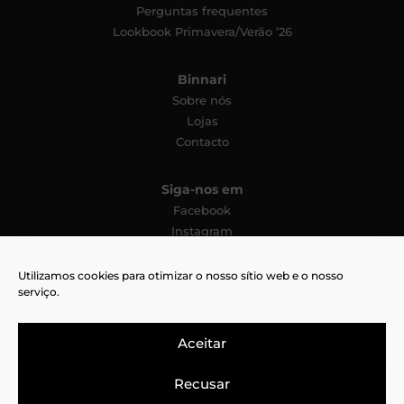
Perguntas frequentes
Lookbook Primavera/Verão ’26
Binnari
Sobre nós
Lojas
Contacto
Siga-nos em
Facebook
Instagram
YouTube
Pinterest
Utilizamos cookies para otimizar o nosso sítio web e o nosso
serviço.
TikTok
Aceitar
Recusar
Aviso legal
Cookies
Política de privacidade