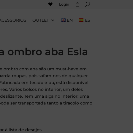
Login
ACESSORIOS
OUTLET
EN
ES
a ombro aba Esla
 de ombro com aba são um must-have em
uarda-roupas, pois safam-nos de qualquer
Fabricada em tecido e pu, está disponível
es. Vários bolsos no interior, um deles
deslizante. Tem uma alça no interior; uma
pode ser transportada tanto a tiracolo como
r à lista de desejos