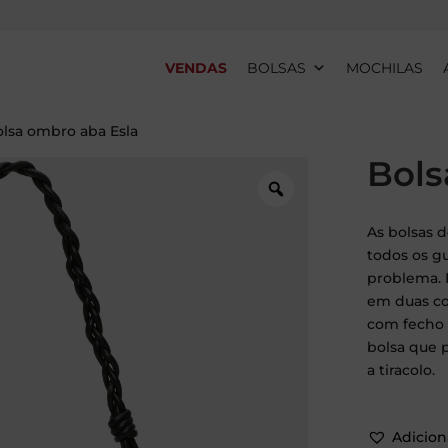
VENDAS
BOLSAS
MOCHILAS
olsa ombro aba Esla
Bols
As bolsas
todos os g
problema. 
em duas cor
com fecho 
bolsa que 
a tiracolo.
Adiciona