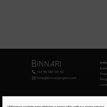
Inf
Expe
+34 96 550 00 45
Pag
hola@binnariproject.com
Perg
Look
Utilizamos cookies para otimizar o nosso sítio web e o nosso serviço.