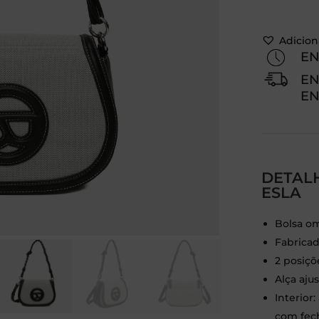
Adiciona
EN
EN
EN
DETAL
ESLA
Bolsa om
Fabrica
2 posiçõ
Alça ajus
Interior
com fech