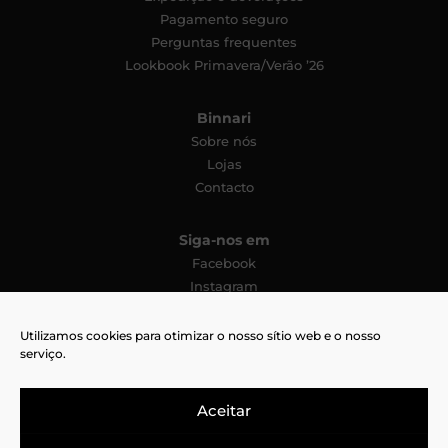
Pagamento seguro
Perguntas frequentes
Lookbook Primavera/Verão ’26
Binnari
Sobre nós
Lojas
Contacto
Siga-nos em
Facebook
Instagram
YouTube
Pinterest
Utilizamos cookies para otimizar o nosso sítio web e o nosso
serviço.
TikTok
Aceitar